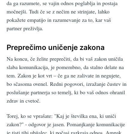
da ga razumete, se vajin odnos poglablja in postaja
močnejši. Tudi če se z nečim ne strinjate, lahko
pokažete empatijo in razumevanje za to, kar vaš
partner preživlja.
Preprečimo uničenje zakona
Na koncu, če želite preprečiti, da bi vaš zakon uničila
slaba komunikacija, je pomembno, da stalno delate na
tem. Zakon je kot vrt – če ga ne zalivate in negujete,
bo sčasoma ovenel. Redni pogovori, izražanje čustev in
poslušanje partnerja so temelj, ki bo vaš odnos ohranil
zdrav in cvetoč.
Torej, ko se vprašate: "Kaj je številka ena, ki uniči
zakon?" - odgovor je jasen. Pomanjkanje komunikacije
je tisti tihi ubijalec, ki počasi razkraja odnos. Ampak