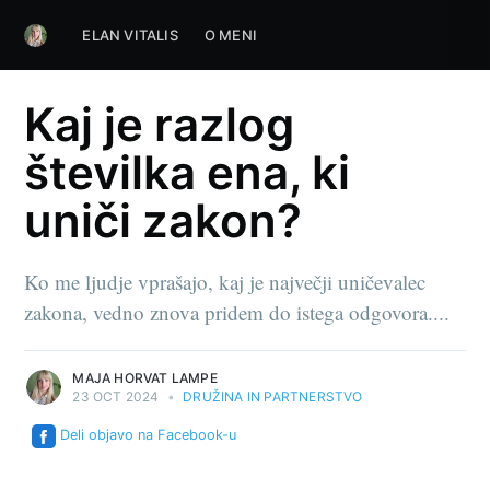
ELAN VITALIS
O MENI
Kaj je razlog
številka ena, ki
uniči zakon?
Ko me ljudje vprašajo, kaj je največji uničevalec
zakona, vedno znova pridem do istega odgovora....
MAJA HORVAT LAMPE
23 OCT 2024
•
DRUŽINA IN PARTNERSTVO
Deli objavo na Facebook-u