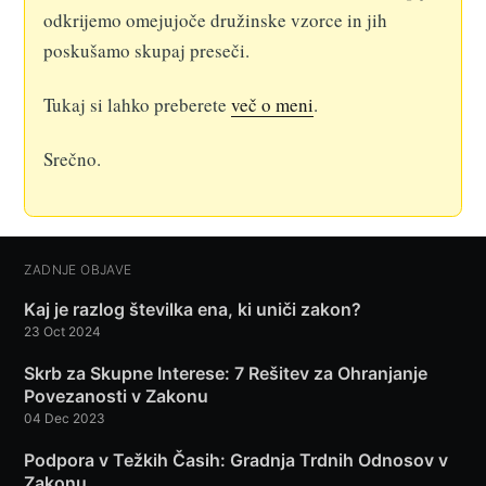
odkrijemo omejujoče družinske vzorce in jih
poskušamo skupaj preseči.
Tukaj si lahko preberete
več o meni
.
Srečno.
ZADNJE OBJAVE
Kaj je razlog številka ena, ki uniči zakon?
23 Oct 2024
Skrb za Skupne Interese: 7 Rešitev za Ohranjanje
Povezanosti v Zakonu
04 Dec 2023
Podpora v Težkih Časih: Gradnja Trdnih Odnosov v
Zakonu