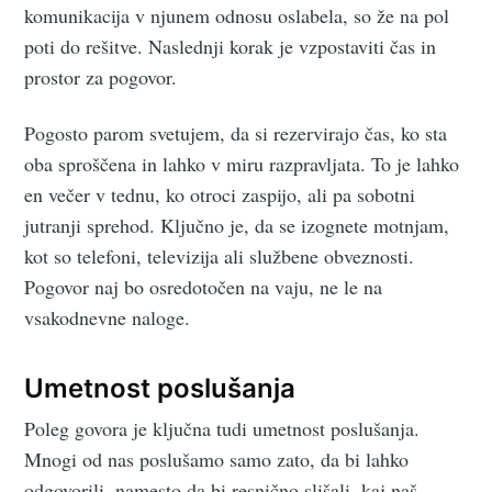
komunikacija v njunem odnosu oslabela, so že na pol
poti do rešitve. Naslednji korak je vzpostaviti čas in
prostor za pogovor.
Pogosto parom svetujem, da si rezervirajo čas, ko sta
oba sproščena in lahko v miru razpravljata. To je lahko
en večer v tednu, ko otroci zaspijo, ali pa sobotni
jutranji sprehod. Ključno je, da se izognete motnjam,
kot so telefoni, televizija ali službene obveznosti.
Pogovor naj bo osredotočen na vaju, ne le na
vsakodnevne naloge.
Umetnost poslušanja
Poleg govora je ključna tudi umetnost poslušanja.
Mnogi od nas poslušamo samo zato, da bi lahko
odgovorili, namesto da bi resnično slišali, kaj naš