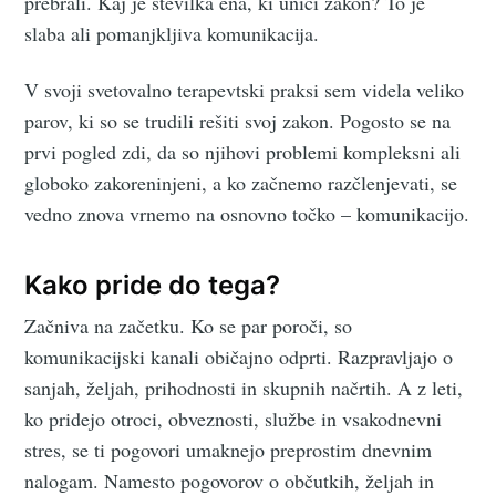
prebrali. Kaj je številka ena, ki uniči zakon? To je
slaba ali pomanjkljiva komunikacija.
V svoji svetovalno terapevtski praksi sem videla veliko
parov, ki so se trudili rešiti svoj zakon. Pogosto se na
prvi pogled zdi, da so njihovi problemi kompleksni ali
globoko zakoreninjeni, a ko začnemo razčlenjevati, se
vedno znova vrnemo na osnovno točko – komunikacijo.
Kako pride do tega?
Začniva na začetku. Ko se par poroči, so
komunikacijski kanali običajno odprti. Razpravljajo o
sanjah, željah, prihodnosti in skupnih načrtih. A z leti,
ko pridejo otroci, obveznosti, službe in vsakodnevni
stres, se ti pogovori umaknejo preprostim dnevnim
nalogam. Namesto pogovorov o občutkih, željah in