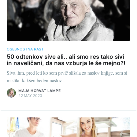
OSEBNOSTNA RAST
50 odtenkov sive ali.. ali smo res tako sivi
in naveličani, da nas vzburja le še mejno?!
Siva..hm, pred leti ko sem prvič slišala za naslov knjige, sem si
mislila- kakšen beden naslov...
MAJA HORVAT LAMPE
22 MAY 2023