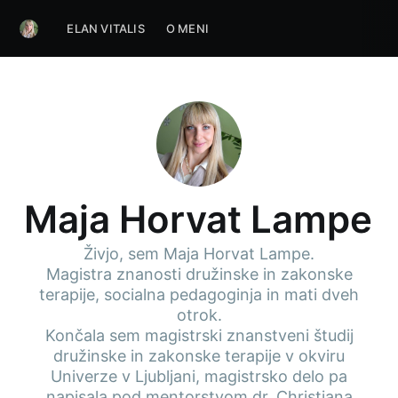
ELAN VITALIS
O MENI
Maja Horvat Lampe
Živjo, sem Maja Horvat Lampe.
Magistra znanosti družinske in zakonske
terapije, socialna pedagoginja in mati dveh
otrok.
Končala sem magistrski znanstveni študij
družinske in zakonske terapije v okviru
Univerze v Ljubljani, magistrsko delo pa
napisala pod mentorstvom dr. Christiana