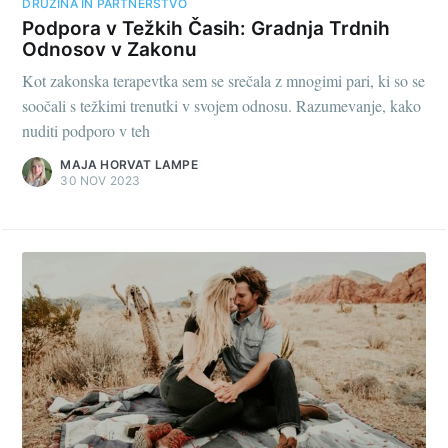
DRUŽINA IN PARTNERSTVO
Podpora v Težkih Časih: Gradnja Trdnih
Odnosov v Zakonu
Kot zakonska terapevtka sem se srečala z mnogimi pari, ki so se
soočali s težkimi trenutki v svojem odnosu. Razumevanje, kako
nuditi podporo v teh
MAJA HORVAT LAMPE
30 NOV 2023