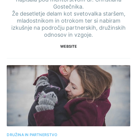
Gostečnika.
Že desetletje delam kot svetovalka staršem,
mladostnikom in otrokom ter si nabiram
izkušnje na področju partnerskih, družinskih
odnosov in vzgoje.
WEBSITE
DRUŽINA IN PARTNERSTVO